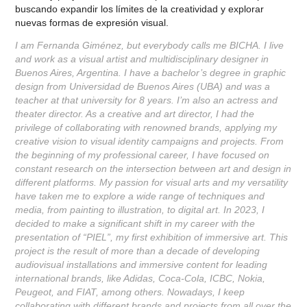
buscando expandir los límites de la creatividad y explorar
nuevas formas de expresión visual.
I am Fernanda Giménez, but everybody calls me BICHA. I live
and work as a visual artist and multidisciplinary designer in
Buenos Aires, Argentina. I have a bachelor’s degree in graphic
design from Universidad de Buenos Aires (UBA) and was a
teacher at that university for 8 years. I’m also an actress and
theater director. As a creative and art director, I had the
privilege of collaborating with renowned brands, applying my
creative vision to visual identity campaigns and projects. From
the beginning of my professional career, I have focused on
constant research on the intersection between art and design in
different platforms. My passion for visual arts and my versatility
have taken me to explore a wide range of techniques and
media, from painting to illustration, to digital art. In 2023, I
decided to make a significant shift in my career with the
presentation of “PIEL”, my first exhibition of immersive art. This
project is the result of more than a decade of developing
audiovisual installations and immersive content for leading
international brands, like Adidas, Coca-Cola, ICBC, Nokia,
Peugeot, and FIAT, among others. Nowadays, I keep
collaborating with different brands and projects from all over the